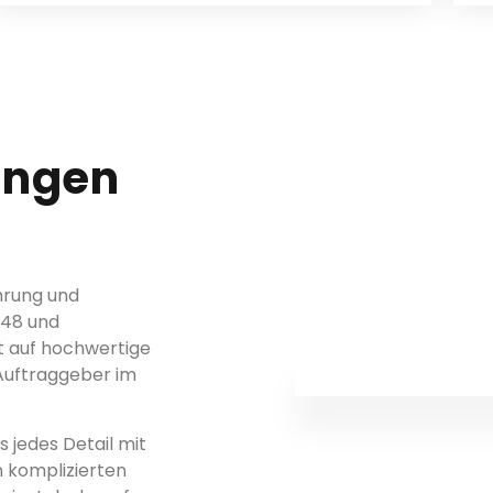
ungen
hrung und
948 und
ert auf hochwertige
 Auftraggeber im
 jedes Detail mit
n komplizierten