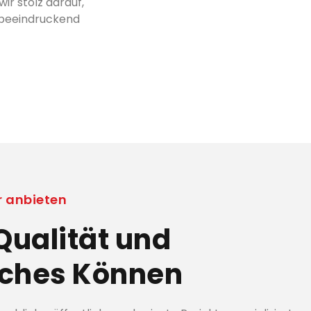
ir stolz darauf,
ll beeindruckend
r anbieten
 Qualität und
iches Können