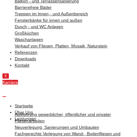
Balkon - und Terrassensanierung
Barrierefreie Bäder
Treppen im lnnen,- und Außenbereich
Fensterbänke für innen und außen
Dusch,- und WC Anlagen
Großküchen
Waschanlagen
Verkauf von Fliesen, Platten, Mosaik, Naturstein
Referenzen
Downloads
Kontakt
X
Karriere
Startseite
Über Uns
Ausführung gewerblicher, öffentlicher und privater
Leistungen
Fliesenarbeiten
Neuverlegung, Sanierungen und Umbauten
Fachgerechte Verlegung von Wand-, Bodenfliesen und