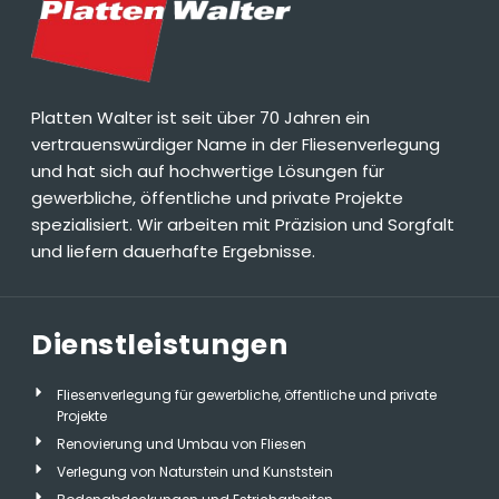
Platten Walter ist seit über 70 Jahren ein
vertrauenswürdiger Name in der Fliesenverlegung
und hat sich auf hochwertige Lösungen für
gewerbliche, öffentliche und private Projekte
spezialisiert. Wir arbeiten mit Präzision und Sorgfalt
und liefern dauerhafte Ergebnisse.
Dienstleistungen
Fliesenverlegung für gewerbliche, öffentliche und private
Projekte
Renovierung und Umbau von Fliesen
Verlegung von Naturstein und Kunststein