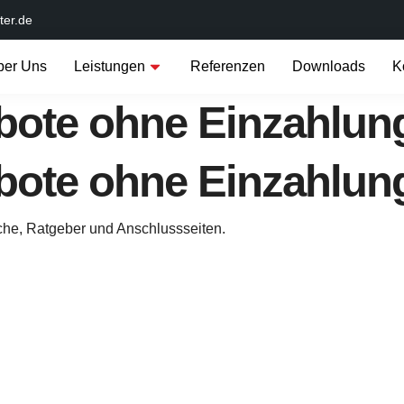
ter.de
ber Uns
Leistungen
Referenzen
Downloads
K
ebote ohne Einzahlun
ebote ohne Einzahlun
iche, Ratgeber und Anschlussseiten.