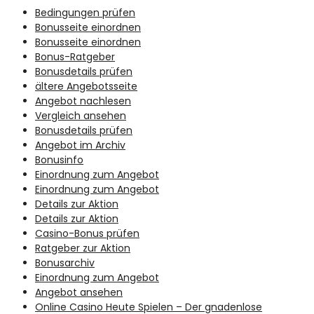
Bedingungen prüfen
Bonusseite einordnen
Bonusseite einordnen
Bonus-Ratgeber
Bonusdetails prüfen
ältere Angebotsseite
Angebot nachlesen
Vergleich ansehen
Bonusdetails prüfen
Angebot im Archiv
Bonusinfo
Einordnung zum Angebot
Einordnung zum Angebot
Details zur Aktion
Details zur Aktion
Casino-Bonus prüfen
Ratgeber zur Aktion
Bonusarchiv
Einordnung zum Angebot
Angebot ansehen
Online Casino Heute Spielen – Der gnadenlose