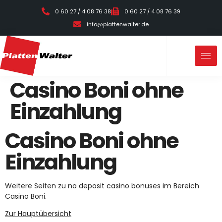
0 60 27 / 4 08 76 38
0 60 27 / 4 08 76 39
info@plattenwalter.de
Casino Boni ohne
Einzahlung
Casino Boni ohne
Einzahlung
Weitere Seiten zu no deposit casino bonuses im Bereich
Casino Boni.
Zur Hauptübersicht