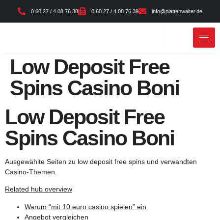
0 60 27 / 4 08 76 38
0 60 27 / 4 08 76 39
info@plattenwalter.de
Low Deposit Free
Spins Casino Boni
Low Deposit Free
Spins Casino Boni
Ausgewählte Seiten zu low deposit free spins und verwandten
Casino-Themen.
Related hub overview
Warum “mit 10 euro casino spielen” ein
Angebot vergleichen